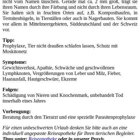
nicht vom Namen täuschen. Gerade mal ca. 2 mm groß, trägt sie
ihren Namen durch ihre Färbung und nicht durch ihren Lebensraum.
Sie halten sich in feuchten Orten auf, z.B. Komposthaufen, in
Termitenhügeln, in Tierställen oder auch in Nagerbauten. Sie kommt
vor allem in Mittelmeergebieten, Süddeutschland und der Schweiz
vor.
Tipp:
Prophylaxe, Tier nicht draußen schlafen lassen, Schutz mit
Moskitonetz
Symptome:
Gewichtsverlust, Apathie, Schwäche und geschwollenen
Lymphknoten, Vergrößerungen von Leber und Milz, Fieber,
Haarausfall, Hautgeschwüre, Ekzeme
Folgen:
Schädigung von Nieren und Knochenmark, unbehandelt Tod
innerhalb eines Jahres
Vorbeugung:
Beratung durch den Tierarzt und eine spezielle Parasitenprophylaxe
Für einen unbeschwerten Urlaub denken Sie bitte auch an eine
individuell angepasste Reiseapotheke für Ihren tierischen Begleiter.
Tipps unter:
Reiseapotheke
oder in unserer Praxis.