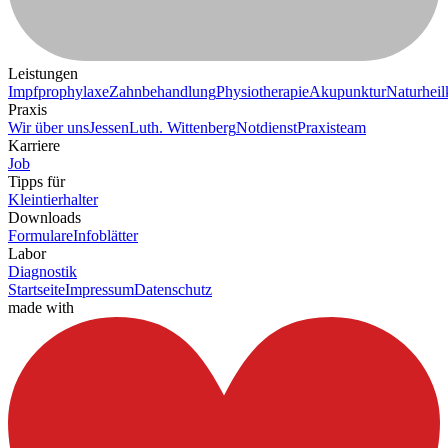
Leistungen
Impfprophylaxe
Zahnbehandlung
Physiotherapie
Akupunktur
Naturhei
Praxis
Wir über uns
Jessen
Luth. Wittenberg
Notdienst
Praxisteam
Karriere
Job
Tipps für
Kleintierhalter
Downloads
Formulare
Infoblätter
Labor
Diagnostik
Startseite
Impressum
Datenschutz
made with