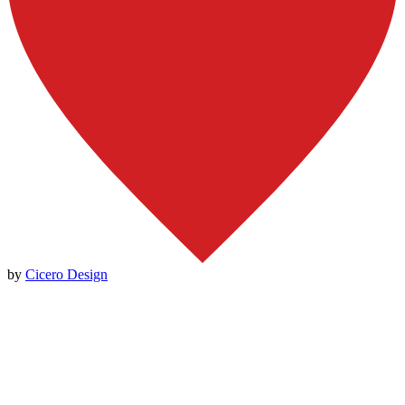
by
Cicero Design