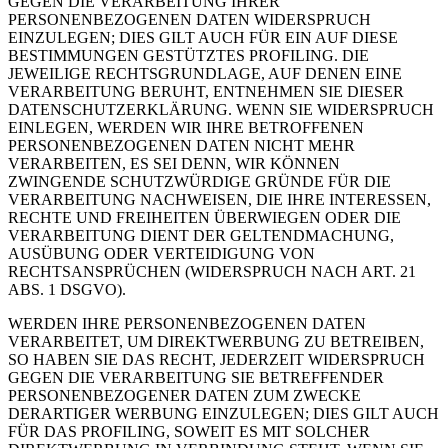
GEGEN DIE VERARBEITUNG IHRER
PERSONENBEZOGENEN DATEN WIDERSPRUCH
EINZULEGEN; DIES GILT AUCH FÜR EIN AUF DIESE
BESTIMMUNGEN GESTÜTZTES PROFILING. DIE
JEWEILIGE RECHTSGRUNDLAGE, AUF DENEN EINE
VERARBEITUNG BERUHT, ENTNEHMEN SIE DIESER
DATENSCHUTZERKLÄRUNG. WENN SIE WIDERSPRUCH
EINLEGEN, WERDEN WIR IHRE BETROFFENEN
PERSONENBEZOGENEN DATEN NICHT MEHR
VERARBEITEN, ES SEI DENN, WIR KÖNNEN
ZWINGENDE SCHUTZWÜRDIGE GRÜNDE FÜR DIE
VERARBEITUNG NACHWEISEN, DIE IHRE INTERESSEN,
RECHTE UND FREIHEITEN ÜBERWIEGEN ODER DIE
VERARBEITUNG DIENT DER GELTENDMACHUNG,
AUSÜBUNG ODER VERTEIDIGUNG VON
RECHTSANSPRÜCHEN (WIDERSPRUCH NACH ART. 21
ABS. 1 DSGVO).
WERDEN IHRE PERSONENBEZOGENEN DATEN
VERARBEITET, UM DIREKTWERBUNG ZU BETREIBEN,
SO HABEN SIE DAS RECHT, JEDERZEIT WIDERSPRUCH
GEGEN DIE VERARBEITUNG SIE BETREFFENDER
PERSONENBEZOGENER DATEN ZUM ZWECKE
DERARTIGER WERBUNG EINZULEGEN; DIES GILT AUCH
FÜR DAS PROFILING, SOWEIT ES MIT SOLCHER