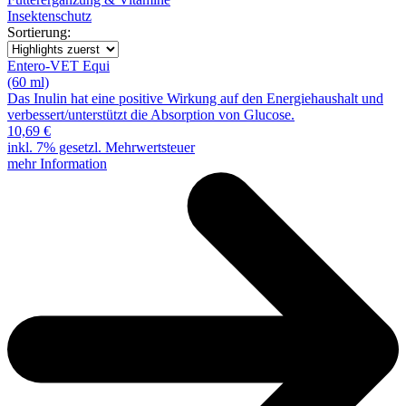
Insektenschutz
Sortierung:
Entero-VET Equi
(60 ml)
Das Inulin hat eine positive Wirkung auf den Energiehaushalt und
verbessert/unterstützt die Absorption von Glucose.
10,69 €
inkl. 7% gesetzl. Mehrwertsteuer
mehr Information