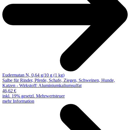
Eudermatan N, 0,64 g/10 g (1 kg)
Salbe für Rinder, Pferde, Schafe, Ziegen, Schweinen, Hunde,
Katzen - Wirkstoff: Aluminiumkaliumsulfat
46,62 €
inkl. 19% gesetzl. Mehrwertsteuer
mehr Information