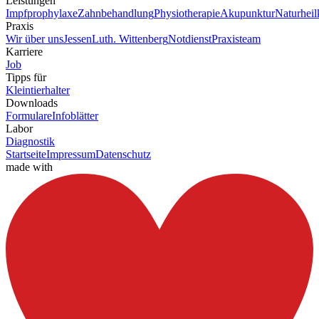
Leistungen
Impfprophylaxe
Zahnbehandlung
Physiotherapie
Akupunktur
Naturhei
Praxis
Wir über uns
Jessen
Luth. Wittenberg
Notdienst
Praxisteam
Karriere
Job
Tipps für
Kleintierhalter
Downloads
Formulare
Infoblätter
Labor
Diagnostik
Startseite
Impressum
Datenschutz
made with